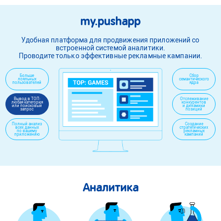
my.pushapp
Удобная платформа для продвижения приложений со
встроенной системой аналитики.
Проводите только эффективные рекламные кампании.
Больше
Сбор
лояльных
семантического
пользователей
ядра
Вывод в ТОП:
Отслеживание
любая категория
конкурентов
или поисковый
и динамики
запрос
позиций
Полный анализ
Создание
всех данных
стратегических
по вашему
рекламных
приложению
кампаний
Аналитика