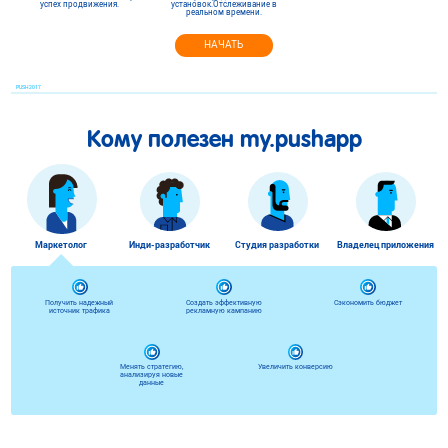
успех продвижения.
установок.
Отслеживание в
реальном времени.
НАЧАТЬ
PUSH2017
Кому полезен my.pushapp
Маркетолог
Инди-разработчик
Студия разработки
Владелец приложения
Получить надежный
Создать эффективную
Сэкономить бюджет
источник трафика
рекламную кампанию
Менять стратегию,
Увеличить конверсию
анализируя новые
данные