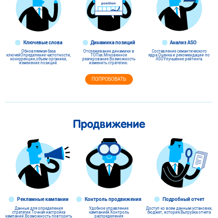
Ключевые слова
Динамика позиций
Анализ ASO
Обновляемая база
Отслеживание динамики в
Составление семантического
ключей
Определение частотности,
ТОПах.
Мгновенное
ядра.
Оценка и рекомендации по
конкуренции,
объем органики,
реагирование.
Возможность
ASO
Улучшение рейтинга.
изменение позиций.
изменить стратегию.
ПОПРОБОВАТЬ
Продвижение
Рекламные кампании
Контроль продвижения
Подробный отчет
Данные для определения
Удобное управление
Доступ ко всем данным:
установки,
стратегии.
Точная настройка
кампанией.
Контроль
бюджет, история.
Выгрузка отчета
кампаний.
Возможность повторить
распределения