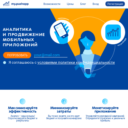
Возможности
Цены
Блог
Вход
Регистрация
АНАЛИТИКА
И ПРОДВИЖЕНИЕ
МОБИЛЬНЫХ
ПРИЛОЖЕНИЙ
ПОПРОБОВАТЬ
Я соглашаюсь
с
условиями политики конфиденциальности
Максимизируйте
Минимизируйте
Монетизируйте
эффективность
затраты
приложение
Анализ – ваш козырь!
Вы точно знаете, на что идет
Управляйте рекламной кампанией.
Спрогнозируйте бюджет и
бюджет
и получаете конверсию
Определите стратегию и увеличьте
результаты
прибыль